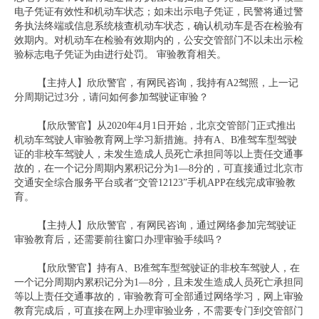
电子凭证有效性和机动车状态；如未出示电子凭证，民警将通过警
务执法终端或信息系统核查机动车状态，确认机动车是否在检验有
效期内。对机动车在检验有效期内的，公安交管部门不以未出示检
验标志电子凭证为由进行处罚。 审验教育相关。
【主持人】欣欣警官，有网民咨询，我持有A2驾照，上一记
分周期记过3分，请问如何参加驾驶证审验？
【欣欣警官】从2020年4月1日开始，北京交管部门正式推出
机动车驾驶人审验教育网上学习新措施。持有A、B准驾车型驾驶
证的非校车驾驶人，未发生造成人员死亡承担同等以上责任交通事
故的，在一个记分周期内累积记分为1—8分的，可直接通过北京市
交通安全综合服务平台或者“交管12123”手机APP在线完成审验教
育。
【主持人】欣欣警官，有网民咨询，通过网络参加完驾驶证
审验教育后，还需要前往窗口办理审验手续吗？
【欣欣警官】持有A、B准驾车型驾驶证的非校车驾驶人，在
一个记分周期内累积记分为1—8分，且未发生造成人员死亡承担同
等以上责任交通事故的，审验教育可全部通过网络学习，网上审验
教育完成后，可直接在网上办理审验业务，不需要专门到交管部门