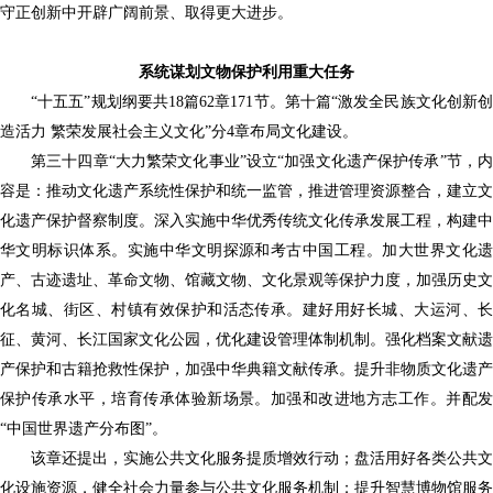
守正创新中开辟广阔前景、取得更大进步。
系统谋划文物保护利用重大任务
“十五五”规划纲要共18篇62章171节。第十篇“激发全民族文化创新创
造活力 繁荣发展社会主义文化”分4章布局文化建设。
第三十四章
“大力繁荣文化事业”设立“加强文化遗产保护传承”节，
容是：推动文化遗产系统性保护和统一监管，推进管理资源整合，建立文
化遗产保护督察制度。深入实施中华优秀传统文化传承发展工程，构建中
华文明标识体系。实施中华文明探源和考古中国工程。加大世界文化遗
产、古迹遗址、革命文物、馆藏文物、文化景观等保护力度，加强历史文
化名城、街区、村镇有效保护和活态传承。建好用好长城、大运河、长
征、黄河、长江国家文化公园，优化建设管理体制机制。强化档案文献遗
产保护和古籍抢救性保护，加强中华典籍文献传承。提升非物质文化遗产
保护传承水平，培育传承体验新场景。加强和改进地方志工作。并配发
“中国世界遗产分布图”。
该章还提出，实施公共文化服务提质增效行动；盘活用好各类公共文
化设施资源，健全社会力量参与公共文化服务机制；提升智慧博物馆服务