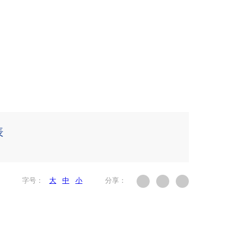
表
字号：
大
中
小
分享：