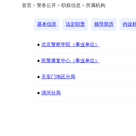
首页 > 警务公开 > 职权信息 > 所属机构
基本信息
法定职责
领导简历
内设
●
北京警察学院（事业单位）
●
民警康复中心（事业单位）
●
天安门地区分局
●
清河分局