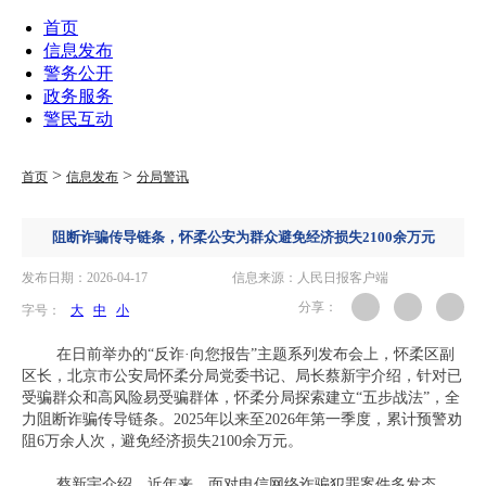
首页
信息发布
警务公开
政务服务
警民互动
>
>
首页
信息发布
分局警讯
阻断诈骗传导链条，怀柔公安为群众避免经济损失2100余万元
发布日期：2026-04-17
信息来源：人民日报客户端
分享：
字号：
大
中
小
在日前举办的“反诈·向您报告”主题系列发布会上，怀柔区副
区长，北京市公安局怀柔分局党委书记、局长蔡新宇介绍，针对已
受骗群众和高风险易受骗群体，怀柔分局探索建立“五步战法”，全
力阻断诈骗传导链条。2025年以来至2026年第一季度，累计预警劝
阻6万余人次，避免经济损失2100余万元。
蔡新宇介绍，近年来，面对电信网络诈骗犯罪案件多发态