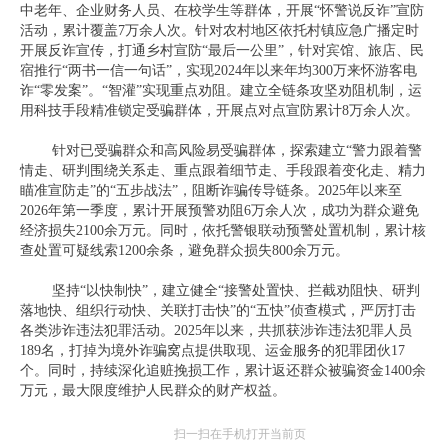
中老年、企业财务人员、在校学生等群体，开展“怀警说反诈”宣防
活动，累计覆盖7万余人次。针对农村地区依托村镇应急广播定时
开展反诈宣传，打通乡村宣防“最后一公里”，针对宾馆、旅店、民
宿推行“两书一信一句话”，实现2024年以来年均300万来怀游客电
诈“零发案”。“智灌”实现重点劝阻。建立全链条攻坚劝阻机制，运
用科技手段精准锁定受骗群体，开展点对点宣防累计8万余人次。
针对已受骗群众和高风险易受骗群体，探索建立“警力跟着警
情走、研判围绕关系走、重点跟着细节走、手段跟着变化走、精力
瞄准宣防走”的“五步战法”，阻断诈骗传导链条。2025年以来至
2026年第一季度，累计开展预警劝阻6万余人次，成功为群众避免
经济损失2100余万元。同时，依托警银联动预警处置机制，累计核
查处置可疑线索1200余条，避免群众损失800余万元。
坚持“以快制快”，建立健全“接警处置快、拦截劝阻快、研判
落地快、组织行动快、关联打击快”的“五快”侦查模式，严厉打击
各类涉诈违法犯罪活动。2025年以来，共抓获涉诈违法犯罪人员
189名，打掉为境外诈骗窝点提供取现、运金服务的犯罪团伙17
个。同时，持续深化追赃挽损工作，累计返还群众被骗资金1400余
万元，最大限度维护人民群众的财产权益。
扫一扫在手机打开当前页