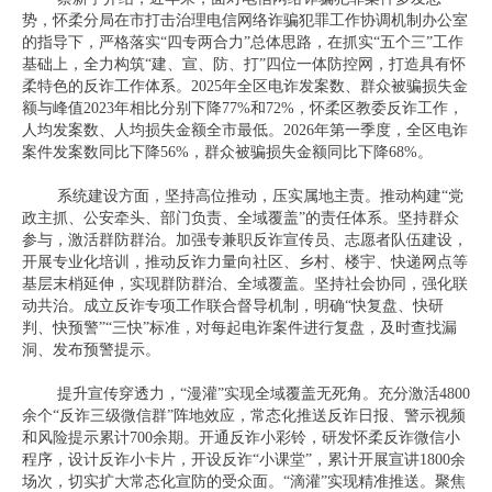
势，怀柔分局在市打击治理电信网络诈骗犯罪工作协调机制办公室
的指导下，严格落实“四专两合力”总体思路，在抓实“五个三”工作
基础上，全力构筑“建、宣、防、打”四位一体防控网，打造具有怀
柔特色的反诈工作体系。2025年全区电诈发案数、群众被骗损失金
额与峰值2023年相比分别下降77%和72%，怀柔区教委反诈工作，
人均发案数、人均损失金额全市最低。2026年第一季度，全区电诈
案件发案数同比下降56%，群众被骗损失金额同比下降68%。
系统建设方面，坚持高位推动，压实属地主责。推动构建“党
政主抓、公安牵头、部门负责、全域覆盖”的责任体系。坚持群众
参与，激活群防群治。加强专兼职反诈宣传员、志愿者队伍建设，
开展专业化培训，推动反诈力量向社区、乡村、楼宇、快递网点等
基层末梢延伸，实现群防群治、全域覆盖。坚持社会协同，强化联
动共治。成立反诈专项工作联合督导机制，明确“快复盘、快研
判、快预警”“三快”标准，对每起电诈案件进行复盘，及时查找漏
洞、发布预警提示。
提升宣传穿透力，“漫灌”实现全域覆盖无死角。充分激活4800
余个“反诈三级微信群”阵地效应，常态化推送反诈日报、警示视频
和风险提示累计700余期。开通反诈小彩铃，研发怀柔反诈微信小
程序，设计反诈小卡片，开设反诈“小课堂”，累计开展宣讲1800余
场次，切实扩大常态化宣防的受众面。“滴灌”实现精准推送。聚焦