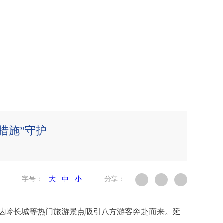
措施”守护
字号：
大
中
小
分享：
，八达岭长城等热门旅游景点吸引八方游客奔赴而来。延