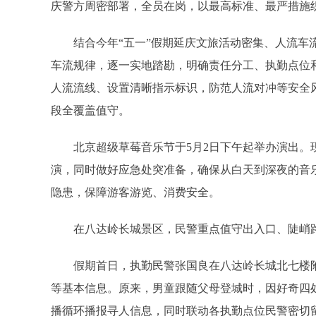
庆警方周密部署，全员在岗，以最高标准、最严措施
结合今年“五一”假期延庆文旅活动密集、人流
车流规律，逐一实地踏勘，明确责任分工、执勤点位
人流流线、设置清晰指示标识，防范人流对冲等安全
段全覆盖值守。
北京超级草莓音乐节于5月2日下午起举办演出
演，同时做好应急处突准备，确保从白天到深夜的音
隐患，保障游客游览、消费安全。
在八达岭长城景区，民警重点值守出入口、陡峭
假期首日，执勤民警张国良在八达岭长城北七楼
等基本信息。原来，男童跟随父母登城时，因好奇四
播循环播报寻人信息，同时联动各执勤点位民警密切