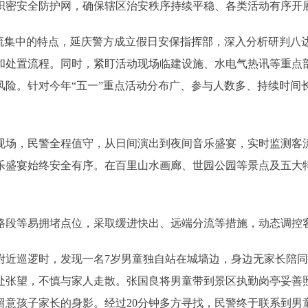
织密安全防护网，确保辖区治安秩序持续平稳、各类活动有序开
车流集中的特点，延庆警方成立假日安保指挥部，深入分析研判八
和处置流程。同时，紧盯活动现场临建设施、水电气热讯等重点
风险。针对今年“五一”重点活动分布广、参与人数多、持续时间
。现场，民警全程值守，从日间演出到夜间音乐盛宴，实时监测客
乐盛宴始终安全有序。在百里山水画廊、世园公园等景点及五大
路段等易拥堵点位，采取缓进快出、远端分流等措施，动态调控
附近巡逻时，发现一名7岁男童独自站在城墙边，身边无家长陪
处张望，不慎与家人走散。张国良将男童带到景区执勤岗亭妥善
留意孩子家长的身影。经过20分钟多方寻找，民警终于联系到男