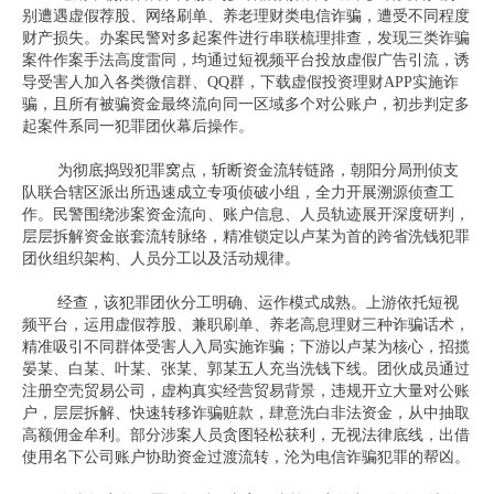
别遭遇虚假荐股、网络刷单、养老理财类电信诈骗，遭受不同程度
财产损失。办案民警对多起案件进行串联梳理排查，发现三类诈骗
案件作案手法高度雷同，均通过短视频平台投放虚假广告引流，诱
导受害人加入各类微信群、QQ群，下载虚假投资理财APP实施诈
骗，且所有被骗资金最终流向同一区域多个对公账户，初步判定多
起案件系同一犯罪团伙幕后操作。
为彻底捣毁犯罪窝点，斩断资金流转链路，朝阳分局刑侦支
队联合辖区派出所迅速成立专项侦破小组，全力开展溯源侦查工
作。民警围绕涉案资金流向、账户信息、人员轨迹展开深度研判，
层层拆解资金嵌套流转脉络，精准锁定以卢某为首的跨省洗钱犯罪
团伙组织架构、人员分工以及活动规律。
经查，该犯罪团伙分工明确、运作模式成熟。上游依托短视
频平台，运用虚假荐股、兼职刷单、养老高息理财三种诈骗话术，
精准吸引不同群体受害人入局实施诈骗；下游以卢某为核心，招揽
晏某、白某、叶某、张某、郭某五人充当洗钱下线。团伙成员通过
注册空壳贸易公司，虚构真实经营贸易背景，违规开立大量对公账
户，层层拆解、快速转移诈骗赃款，肆意洗白非法资金，从中抽取
高额佣金牟利。部分涉案人员贪图轻松获利，无视法律底线，出借
使用名下公司账户协助资金过渡流转，沦为电信诈骗犯罪的帮凶。