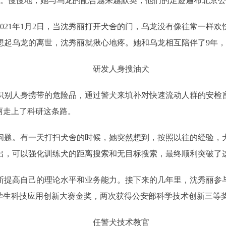
里。慢慢地，她与乌龙的配合越来越默契，他们的足迹遍布北京
021年1月2日，当沈秀丽打开犬舍的门，乌龙没有像往常一样
想起乌龙的离世，沈秀丽就揪心地疼。她和乌龙相互陪伴了9年
研发人身搜油犬
识别人身携带的危险品，通过警犬来填补对快速流动人群的安检
丽走上了科研这条路。
问题。有一天打扫犬舍的时候，她突然想到，按照以往的经验，
出，可以强化训练犬的距离搜索和无目标搜索，最终顺利突破了
断提高自己的理论水平和业务能力。接下来的几年里，沈秀丽参
学生科技应用创新大赛金奖，两次获得公安部科学技术创新三等
任警犬技术教官