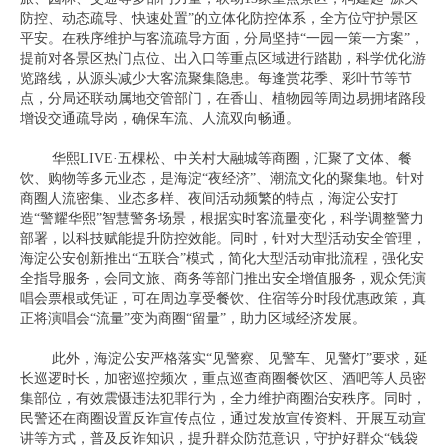
防控、动态疏导、快速处置”的立体化防控体系，全方位守护景区
平安。在秩序维护与客流疏导方面，分局坚持“一园一策一方案”，
提前对各景区热门点位、出入口等重点区域进行踏勘，科学优化游
览路线，从源头减少大客流聚集隐患。每逢赏花季、彩叶节等节
点，分局还联动属地交管部门，在香山、植物园等周边易拥堵路段
增设交通疏导岗，确保车流、人流双向畅通。
华熙LIVE·五棵松、中关村大融城等商圈，汇聚了文体、餐
饮、购物等多元业态，是海淀“夜经济”、潮流文化的聚集地。针对
商圈人流密集、业态多样、夜间活动频繁的特点，海淀公安打
造“警耀华熙”智慧警务场景，根据实时客流量变化，科学调整警力
部署，以科技赋能提升防控效能。同时，针对大型活动安全管理，
海淀公安创新推出“五联合”模式，简化大型活动审批流程，强化安
全指导服务，会同文旅、商务等部门推出安全增值服务，观众凭演
唱会票根或凭证，可在周边享受餐饮、住宿等分时段优惠政策，真
正将演唱会“流量”变为商圈“留量”，助力区域经济发展。
此外，海淀公安严格落实“见警察、见警车、见警灯”要求，延
长巡逻时长，加密巡控频次，重点巡查商圈餐饮区、酒吧等人员密
集部位，有效震慑违法犯罪行为，全力维护商圈治安秩序。同时，
民警还在商圈设置反诈宣传点位，通过发放宣传资料、开展互动宣
讲等方式，普及反诈知识，提升群众防范意识，守护好群众“钱袋