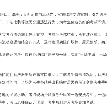
边路口、路段设置固定岗与流动岗，实施临时交通管制，引导送
车、非法改装等扰民交通违法行为，为考生创造良好的考试环境
落实考点周边施工停工管控，考前至考试结束，所有涉路施工、
与流动巡逻相结合的方式，及时发现劝阻广场舞、露天娱乐、商
坏身份证的考生快速办理临时居民身份证，实现“当场申请、当场
属匆忙前往延庆派出所户籍窗口求助，了解考生特殊情况后，延庆
短短时间内，当场为考生办结并出具临时居民身份证交到考生手
焦急地向民警求助。考点现场户籍服务台民警一边安抚考生，一边
手中，考点老师确认无误后，考生顺利进入考场参加考试。