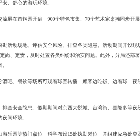
平安、舒心的游玩环境。
流展在首钢园开启，900个特色市集、70个艺术家桌摊同步开
踏勘活动场地、评估安全风险、排查各类隐患。活动期间开设现场
定岗、定责，及时处置各类纠纷和治安问题。此外，分局还部署
围。
分酒吧、餐饮等场所可观看球赛转播，顾客边吃饭、边看球，夜经
，排查安全隐患。假期期间对京西大悦城、台湾街、喜隆多等夜
的夜间环境。
山游乐园等热门点位，科学布设15处执勤岗位，并组建应急处突