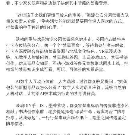
看，不少家长低声和身边孩子讲解其中暗藏的禁毒警示。
“这些孩子比我们更懂同龄人的审美，”海淀公安分局禁毒支队
相关负责人介绍，“举办活动的初衷就是要用年轻人喜欢的方式，
把禁毒的种子种进他们心里。”
活动的重头戏是海淀公园禁毒绿色健步走。公园内29处特色
打卡点位错落分布，像一个个“禁毒盲盒”，等待着参与者去解锁。
打卡点深度融合各街镇禁毒资源与地域文化特色，VR沉浸式体
验、AI数字人智能问答、禁毒趣味答题、非遗漆扇DIY、禁毒书法
创作、仿真毒品实物展、互动小游戏等多元宣教形式同步上线，把
枯燥的禁毒知识变成可看、可玩、可体验的实景课堂。
AI数字人互动点位前，人声鼎沸，过往群众驻足提问，“奶茶
包装的新型毒品该怎么分辨？”数字人实时语音应答，流畅自然的
人机对话，让前沿AI技术成为行走的禁毒讲解员。
漆扇DIY手工区，墨香萦绕，群众将禁毒标语与传统非遗漆艺
相融；书法创作桌前，老少提笔挥毫“珍爱生命，远离毒品”“防毒
拒毒，从我做起”，一行行禁毒箴言跃然纸上，笔墨之间传递坚定
防毒信念。