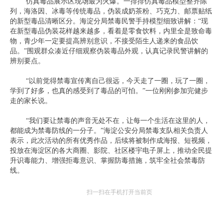
仿真毒品展示区现场最为火爆。一排排仿真毒品模型整齐陈
列，海洛因、冰毒等传统毒品，伪装成奶茶粉、巧克力、邮票贴纸
的新型毒品清晰区分。海淀分局禁毒民警手持模型细致讲解：“现
在新型毒品伪装花样越来越多，看着是零食饮料，内里全是致命毒
物，青少年一定要提高辨别意识，不接受陌生人递来的食品饮
品。”围观群众凑近仔细观察伪装毒品外观，认真记录民警讲解的
辨别要点。
“以前觉得禁毒宣传离自己很远，今天走了一圈，玩了一圈，
学到了好多，也真的感受到了毒品的可怕。”一位刚刚参加完健步
走的家长说。
“我们要让禁毒的声音无处不在，让每一个生活在这里的人，
都能成为禁毒防线的一分子。”海淀公安分局禁毒支队相关负责人
表示，此次活动的所有优秀作品，后续将被制作成海报、短视频，
投放在海淀区的各大商圈、影院、社区楼宇电子屏上，推动全民提
升识毒能力、增强拒毒意识、掌握防毒措施，筑牢全社会禁毒防
线。
扫一扫在手机打开当前页