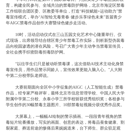
育，构建全民参与、全域共治的禁毒防护网络，北京市海淀区禁毒
工作组联合团区委、区教委等单位，打造“科技赋能+运动助力”禁
毒宣传模式，举办“AI智绘无毒青春·健步乐享绿色未来”首届青少
年AIGC禁毒作品创作大赛暨绿色健步走活动。
10时，活动启动仪式在三山五园文化艺术中心隆重举行。仪
式现场，出席领导结合辖区青少年禁毒工作实际，剖析新型伪装毒
品向校园渗透的潜在风险，号召广大青少年主动争当禁毒宣传员，
全社会携手织密防毒拒毒防护网。
“以往学生们只是被动听禁毒课，这次借助AI技术主动化身禁
毒宣传员，用作品警示同龄人，宣传效果更能入脑入心。”人大附
中第二分校带队老师说。
大赛前期面向全区中小学征集的AIGC（人工智能生成）禁毒
作品，经专家严格评审，最终北京市信息管理学校、中国人民大学
附属中学第二分校、永泰小学三所学校斩获优秀组织奖；各校参与
学生创作的30幅禁毒主题图片、10部禁毒短视频分获优秀作品奖。
大屏幕上，一幅幅AI绘制的警示插画、一段段青年视角的禁
毒短片轮番播放，写实的画面、创意的表达，将毒品蚕食健康、割
裂家庭、葬送前途的惨痛后果娓娓道来，台下师生、群众驻足观