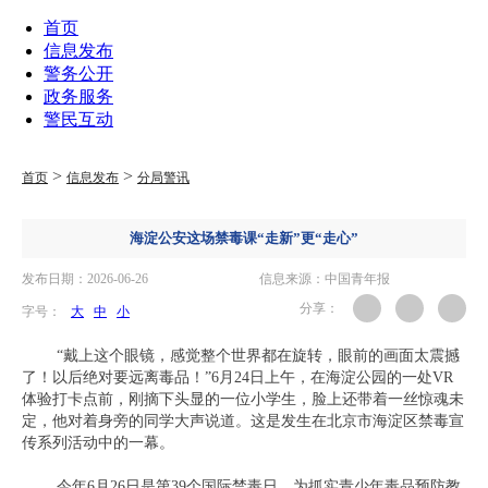
首页
信息发布
警务公开
政务服务
警民互动
>
>
首页
信息发布
分局警讯
海淀公安这场禁毒课“走新”更“走心”
发布日期：2026-06-26
信息来源：中国青年报
分享：
字号：
大
中
小
“戴上这个眼镜，感觉整个世界都在旋转，眼前的画面太震撼
了！以后绝对要远离毒品！”6月24日上午，在海淀公园的一处VR
体验打卡点前，刚摘下头显的一位小学生，脸上还带着一丝惊魂未
定，他对着身旁的同学大声说道。这是发生在北京市海淀区禁毒宣
传系列活动中的一幕。
今年6月26日是第39个国际禁毒日。为抓实青少年毒品预防教