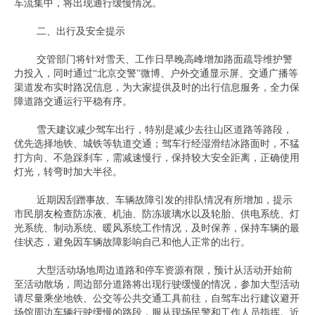
车流集中，将出现通行缓慢情况。
二、出行及安全提示
交管部门将针对雪天、工作日早晚高峰增加路面疏导维护警
力投入，同时通过“北京交警”微博、户外交通显示屏、交通广播等
渠道发布实时路况信息，为大家提供及时的出行信息服务，全力保
障道路交通运行平稳有序。
雪天建议减少驾车出行，特别是减少去往山区道路等路段，
优先选择地铁、城铁等轨道交通；驾车行经湿滑结冰路面时，不猛
打方向、不急踩刹车，需减速慢行，保持较大安全距离，正确使用
灯光，转弯时加大半径。
近期因刮蹭事故、车辆故障引发的排队情况有所增加，提示
市民朋友检查防冻液、机油、防冻玻璃水以及轮胎、供电系统、灯
光系统、制动系统、暖风系统工作情况，及时保养，保持车辆的最
佳状态，避免因车辆故障影响自己和他人正常的出行。
大型活动场地周边道路和停车资源有限，预计从活动开始前
至活动散场，周边部分道路将出现行驶缓慢的情况，参加大型活动
请尽量乘坐地铁、公交等公共交通工具前往，自驾车出行建议避开
场馆周边车辆行驶缓慢的路段，服从现场民警和工作人员指挥。近