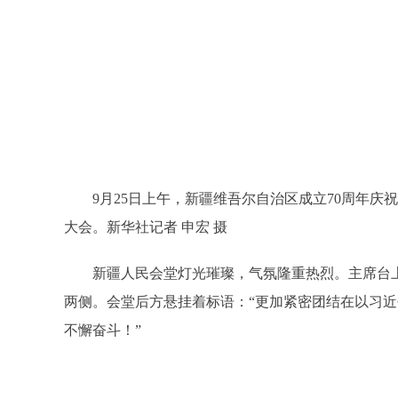
9月25日上午，新疆维吾尔自治区成立70周年
大会。新华社记者 申宏 摄
新疆人民会堂灯光璀璨，气氛隆重热烈。主席台上
两侧。会堂后方悬挂着标语：“更加紧密团结在以习
不懈奋斗！”