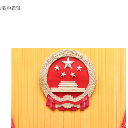
委致电祝贺