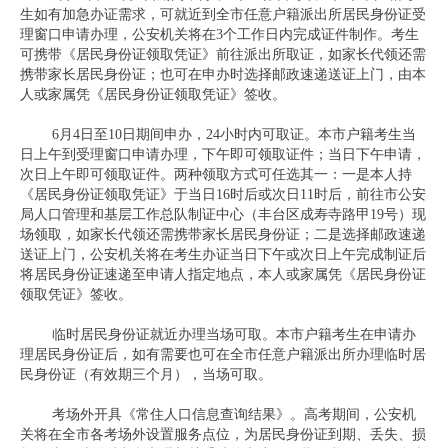
生如有加急办证需求，可就近到全市任意户籍派出所居民身份证受
理窗口申请办理，公安机关将在3个工作日内完成证件制作。考生
可携带《居民身份证领取凭证》前往派出所取证，如家长代领还需
携带家长居民身份证；也可在申办时选择邮政速递送证上门，由本
人或家属凭《居民身份证领取凭证》签收。
6月4日至10日期间申办，24小时内可取证。本市户籍考生当
日上午到受理窗口申请办理，下午即可领取证件；当日下午申请，
次日上午即可领取证件。两种领取方式可任选其一：一是本人持
《居民身份证领取凭证》于当日16时后或次日11时后，前往市公安
局人口管理和基层工作总队制证中心（丰台区成寿寺路甲19号）现
场领取，如家长代领还需携带家长居民身份证；二是选择邮政速递
送证上门，公安机关将在考生办证当日下午或次日上午完成制证后
将居民身份证速递至申请人指定地点，本人或家属凭《居民身份证
领取凭证》签收。
临时居民身份证就近办理当场可取。本市户籍考生在申请办
理居民身份证后，如有需要也可在全市任意户籍派出所办理临时居
民身份证（有效期三个月），当场可取。
考场外开具《常住人口信息查询结果》。高考期间，公安机
关将在全市各考场外设置服务点位，为居民身份证到期、丢失、损