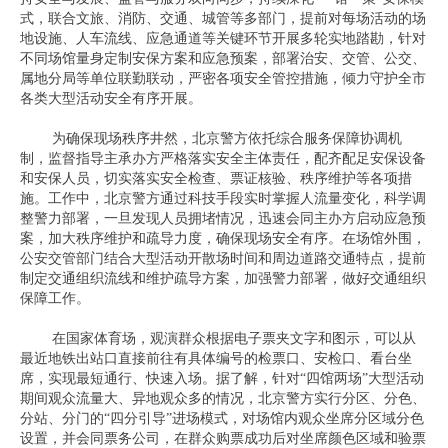
式，联合文旅、消防、交通、城管等多部门，提前对每场活动的场
地设施、人车流线、应急通道等关键环节开展多轮实地踏勘，针对
不同场馆量身定制安保方案和应急预案，部署治安、交管、公交、
属地分局等单位联勤联动，严密各项安全管控措施，倾力守护全市
各类大型活动安全有序开展。
为确保现场秩序井然，北京警方依托综合服务保障协调机
制，监督指导主承办方严格落实安全主体责任，配齐配足安保设备
和安保人员，切实落实安全检查、票证核验、秩序维护等各项措
施。工作中，北京警方通过科技手段实时掌握人流量变化，科学调
整警力部署，一旦发现人员拥堵情况，迅速会同主办方启动应急预
案，加大秩序维护和疏导力度，确保现场安全有序。在场馆外围，
公安交管部门结合大型活动开散场时间和周边道路交通特点，提前
制定交通组织流线和维护疏导方案，加强警力部署，做好交通组织
保障工作。
在国家体育场，观演群众根据电子票夹文字和图示，可以从
最近地铁出站口直接前往有具体编号的检票口、安检口、看台坐
席，实现最短通行、快速入场。据了解，针对“四馆两场”大型活动
期间观众流量大、异地观众多的情况，北京警方实行分区、分色、
分站、分门的“四分引导”进场模式，对场馆内观众坐席分区域分色
设置，并会同票务公司，在群众购票成功后对坐席颜色区域和验票