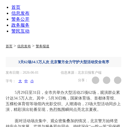
首页
信息发布
警务公开
政务服务
警民互动
>
>
首页
信息发布
警务报道
3天62场34.5万人次 北京警方全力守护大型活动安全有序
发布日期：2026-06-01
信息来源：北京日报客户端
分享：
字号：
大
中
小
5月29日至31日，全市共举办大型活动25项62场，观演群众累
计达34.5万人次。其中，5月30日晚，国家体育场、首都体育馆、
五棵松体育馆等场馆内光影交织、人潮涌动，23场大型活动同步上
演，精彩演出轮番呈现，热烈氛围瞬间点亮北京夏夜。
面对活动场次集中、观众密集叠加的情况，北京警方始终坚
持安全与发展、监管与服务双向同步，持续深化“一馆一策”安保模