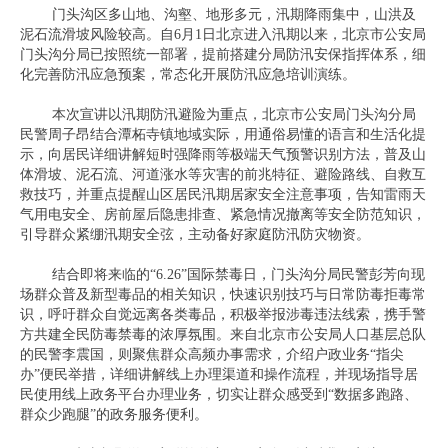
门头沟区多山地、沟壑、地形多元，汛期降雨集中，山洪及
泥石流滑坡风险较高。自6月1日北京进入汛期以来，北京市公安局
门头沟分局已按照统一部署，提前搭建分局防汛安保指挥体系，细
化完善防汛应急预案，常态化开展防汛应急培训演练。
本次宣讲以汛期防汛避险为重点，北京市公安局门头沟分局
民警周子昂结合潭柘寺镇地域实际，用通俗易懂的语言和生活化提
示，向居民详细讲解短时强降雨等极端天气预警识别方法，普及山
体滑坡、泥石流、河道涨水等灾害的前兆特征、避险路线、自救互
救技巧，并重点提醒山区居民汛期居家安全注意事项，告知雷雨天
气用电安全、房前屋后隐患排查、紧急情况撤离等安全防范知识，
引导群众紧绷汛期安全弦，主动备好家庭防汛防灾物资。
结合即将来临的“6.26”国际禁毒日，门头沟分局民警彭芳向现
场群众普及新型毒品的相关知识，快速识别技巧与日常防毒拒毒常
识，呼吁群众自觉远离各类毒品，积极举报涉毒违法线索，携手警
方共建全民防毒禁毒的浓厚氛围。来自北京市公安局人口基层总队
的民警李震国，则聚焦群众高频办事需求，介绍户政业务“指尖
办”便民举措，详细讲解线上办理渠道和操作流程，并现场指导居
民使用线上政务平台办理业务，切实让群众感受到“数据多跑路、
群众少跑腿”的政务服务便利。