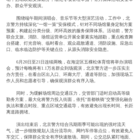
办、群众平安观演。
围绕端午期间演唱会、音乐节等大型演艺活动，工作中，北
京警方持续深化“一馆一策”安保模式，针对不同场馆量身定制方案
预案，构建起分类分级、闭环高效的服务保障体系。活动前，警方
联合文旅、消防、场馆运营单位开展全要素实地踏勘，重点检查舞
台搭建、灯光音响、临时看台、观众疏散通道、消防设施、应急出
口、临水临边防护等关键点位，从源头消除安全隐患。
6月20日至21日连续两晚，在海淀区五棵松体育馆将举办演唱
会，预计每晚将有1.1万名群众到场观演，北京警方进一步压实主
办方责任，在看台区出入口、环廊大厅、通道等部位，加强现场工
作人员和志愿者引导，确保观演群众有序入场。
同时，为缓解场馆周边交通压力，交管部门适时启动高等级
勤务方案，最大化将警力投入街面，依托“首都铁骑”交警强化融合
执法和重点时段、重点区域交通疏导，有效避免出现长时间、长距
离道路拥堵。
演出结束后，北京警方结合汛期雨季可能出现的强对流天
气，进一步细致规划人流分流导向、网约车停靠点位，有效避免人
车交汇，保障群众安全有序快速散场。期间，公交总队紧盯地面、