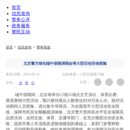
首页
信息发布
警务公开
政务服务
警民互动
>
>
首页
信息发布
警务报道
北京警方细化端午假期演唱会等大型活动安保措施
发布日期：2026-06-19
信息来源：人民日报客户端
分享：
字号：
大
中
小
端午假期间，北京将举办12项31场次文艺演出、体育比赛、
展览展销大型活动，预计接待观众人数将达到38万余人次。面对活
动期间人员密集、进出集中等情况，为全面筑牢大型活动安全防
线，保障市民安全顺畅观演体验，北京警方坚持高水平安全保障高
品质活动，会同文旅、体育、交通等部门，在充分预想活动安全风
险，提前开展人车流线及进散场规划的基础上，多部门多警种联
动，启动联勤安保勤务，细化专项管理举措，有力保障活动安全举