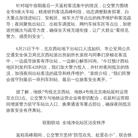
针对端午假期最后一天返程客流集中的情况，公交警方围绕
全市8座火车站，精准研判客流高峰时段，动态调整勤务部署。白
天重点加强进站口、安检区、候车大厅等点位的秩序维护和客流疏
导；夜间聚焦出站口、出租车调度站、网约车候车区等点位，加密
巡控频次与疏导力度，确保全天候无缝衔接，让广大群众“看得见
警力、感受到安全”。
6月21日下午，北京西站地下出站口人流如织。市公安局公共
交通安全保卫局北京西站派出所副所长裴煜与同事们穿梭在客流
中，一边疏导旅客有序出站，一边耐心解答问询。“今日预计西站
地区到发列车428列次，我们加大警力投入，并针对夜间抵京的情
况，加强夜间出站客流的疏导和秩序维护。”裴煜介绍，“我们民警
会值守到最后一班列车到站、最后一位旅客安全离开。”
据了解，地铁7号线北京西站、地铁4号线北京南站延时运营
至次日2点。公交警方与地铁运营企业将密切配合，在延时运营期
间增派警力驻守车站出入口、换乘通道等重点部位，确保夜间抵京
旅客安全有序离站。
联勤联动 全域净化站区治安秩序
返程高峰期间，公交警方坚持“防范在先、处置在小”，联合铁