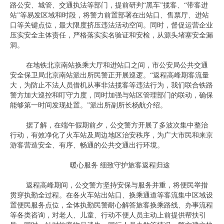
路公安、城管、交通执法等部门，提前研判“黑车”揽客、“带客进
站”等易发区域和时段，将警力前置部署在出站口、售票厅、进站
口等关键点位，最大限度挤压违法活动空间。同时，督促运营企业
压实安全主体责任，严格落实实名验证和安检，从源头堵塞安全漏
洞。
在地铁北京南站换乘大厅和进站口之间，市公安局公共交通
安全保卫局北京南站派出所民警正开展巡逻。“返程高峰期客流量
大，为防止不法人员借机从事非法揽客等违法行为，我们联合铁路
警方加大巡控和盯守力度，同时加强与站区管理部门的联动，确保
能够第一时间发现处置。”派出所副所长杨航介绍。
据了解，在端午假期前夕，公交警方开展了多波次集中整治
行动，有效净化了火车站及周边地区治安秩序，为广大市民和来京
游客营造安全、有序、畅通的公共交通出行环境。
暖心服务 细致守护旅客返程归途
返程高峰期间，公交警方坚持安保与服务并重，将便民举措
贯穿执勤全过程。在各火车站出站口、换乘通道等客流集中区域设
置便民服务点位，全体执勤民警耐心解答旅客换乘路线、办事流程
等各类咨询，对老人、儿童、行动不便人员主动上前提供帮扶引