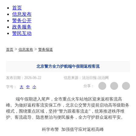
首页
信息发布
警务公开
政务服务
警民互动
>
>
首页
信息发布
警务报道
北京警方全力护航端午假期返程客流
发布日期：2026-06-22
信息来源：法治日报-法治网
分享：
字号：
大
中
小
端午假期进入尾声，全市重点火车站地区迎来返程客流高
峰。为做好返程客流安保工作，北京公交警方提前启动高等级勤务
模式，围绕重点区域，坚持“警力跟着客流走”，统筹推进秩序维
护、客流疏导、隐患整治与便民服务，全力守护群众返程平安。
科学布警 加强值守应对返程高峰