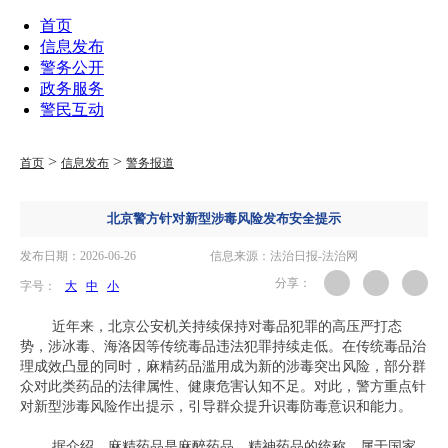
首页
信息发布
警务公开
政务服务
警民互动
>
>
首页
信息发布
警务报道
北京警方针对新型涉毒风险发布安全提示
发布日期：2026-06-26
信息来源：法治日报-法治网
分享：
字号：
大
中
小
近年来，北京公安机关持续保持对毒品犯罪的高压严打态
势，涉冰毒、海洛因等传统毒品违法犯罪持续走低。在传统毒品治
理成效凸显的同时，麻精药品滥用成为新的涉毒突出风险，部分群
众对此类药品的法律属性、健康危害认知不足。对此，警方重点针
对新型涉毒风险作出提示，引导群众提升识毒防毒意识和能力。
据介绍，麻精药品是麻醉药品、精神药品的统称，属于国家