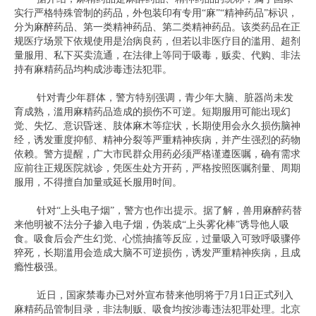
实行严格特殊管制的药品，外包装印有专用“麻”“精神药品”标识，
分为麻醉药品、第一类精神药品、第二类精神药品。该类药品在正
规医疗场景下依规使用是治病良药，但若以非医疗目的滥用、超剂
量服用、私下买卖流通，在法律上等同于吸毒，贩卖、代购、非法
持有麻精药品均构成涉毒违法犯罪。
针对青少年群体，警方特别强调，青少年大脑、脏器尚未发
育成熟，滥用麻精药品造成的损伤不可逆。短期服用可能出现幻
觉、失忆、意识昏迷、肢体麻木等症状，长期使用会永久损伤脑神
经，诱发重度抑郁、精神分裂等严重精神疾病，并产生强烈的药物
依赖。警方提醒，广大市民群众用药必须严格谨遵医嘱，确有需求
应前往正规医院就诊，凭医生处方开药，严格按照医嘱剂量、周期
服用，不得擅自加量或延长服用时间。
针对“上头电子烟”，警方也作出提示。据了解，兽用麻醉药替
来他明被不法分子掺入电子烟，伪装成“上头雾化棒”诱导他人吸
食。吸食后会产生幻觉、心慌抽搐等反应，过量吸入可致呼吸骤停
猝死，长期滥用会造成大脑不可逆损伤，诱发严重精神疾病，且成
瘾性极强。
近日，国家禁毒办已对外宣布替来他明将于7月1日正式列入
麻精药品管制目录，非法制贩、吸食均按涉毒违法犯罪处理。北京