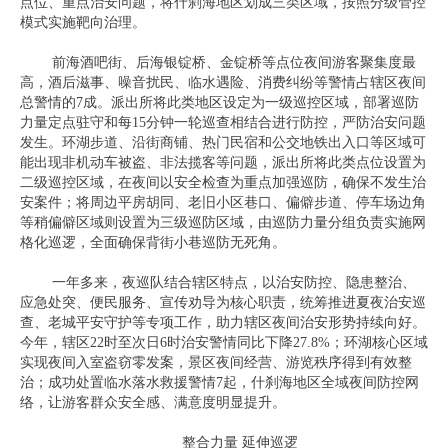
点位、重点治安问题，将什刹海地区划成三类区域，按照分级管控
模式实施靶向治理。
前海酒吧街、后海银锭桥、金锭桥等点位夜间游客聚集度最
高，酒后滋事、噪音扰民、临水遇险、消费纠纷等警情占辖区夜间
总警情的7成。派出所将此类地区设定为一级巡控区域，部署巡防
力量定点驻守和每15分钟一轮巡查相结合进行防控，严防治安问题
发生。环湖步道、沿街商铺、热门民宿和公交地铁出入口等区域可
能出现非机动车被盗、非法揽客等问题，派出所将此类点位设置为
二级巡控区域，在夜间以安全检查为重点加强巡防，确保不发生治
安案件；将周边平房胡同、老旧小区巷口、偏僻步道、停车场边角
等稍偏僻区域则设置为三级巡防区域，由巡防力量分组负责实施网
格化巡逻，全面确保背街小巷巡防无死角。
一年多来，夜巡队结合辖区特点，以治安防控、隐患整治、
应急处突、便民服务、宣传劝导为核心职责，统筹推进夏夜治安巡
查、老城平安守护等专项工作，助力辖区夜间治安形势持续向好。
今年，辖区22时至次日6时治安警情同比下降27.8%；环湖核心区域
实现夜间入室盗窃零发案，景区夜间经营、游览秩序得到有效整
治；成功处置临水落水救援警情7起，什刹海地区全域夜间防控网
络，让游客群众安全感、满意度明显提升。
整合力量 延伸巡逻