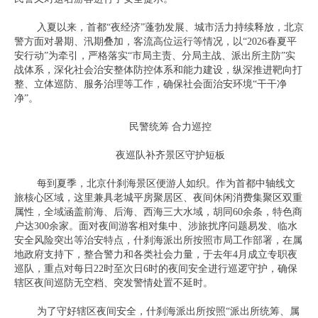
入夏以来，首都“夜经济”蓬勃发展、城市活力持续释放，北京
警方面对暑期、汛期叠加，客流高位运行等情况，以“2026春夏平
安行动”为牵引，严格落实“市局主责、分局主战、派出所主防”实
战体系，深化社会治安整体防控体系和能力建设，纵深推进靶向打
整、立体巡防、服务治理等工作，确保社会面治安环境“干干净
净”。
民警统筹 合力巡控
夜巡队补齐景区守护短板
每到夏季，北京什刹海景区便游人如织。作为首都中轴线文
旅核心区域，这里兼具老城平房聚居区、夜间休闲消费集聚区双重
属性，全域涵盖前海、后海、西海三大水域，胡同60余条，特色商
户达300余家。面对夜间游客相对集中、涉旅扰序问题易发、临水
安全风险突出等治安特点，什刹海派出所按照市局工作部署，在属
地政府支持下，整合警力和各类社会力量，于去年4月成立专职夜
巡队，重点对每日22时至次日6时的夜间安全进行巡逻守护，确保
辖区夜间巡防无空档、突发警情处置不延时。
为了守好辖区夜间安全，什刹海派出所按照“派出所统筹、属