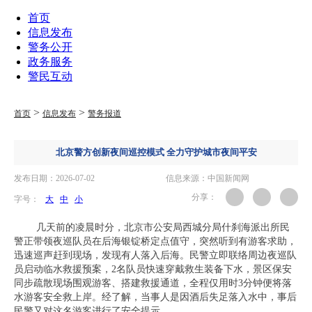
首页
信息发布
警务公开
政务服务
警民互动
>
>
首页
信息发布
警务报道
北京警方创新夜间巡控模式 全力守护城市夜间平安
发布日期：2026-07-02
信息来源：中国新闻网
分享：
字号：
大
中
小
几天前的凌晨时分，北京市公安局西城分局什刹海派出所民
警正带领夜巡队员在后海银锭桥定点值守，突然听到有游客求助，
迅速巡声赶到现场，发现有人落入后海。民警立即联络周边夜巡队
员启动临水救援预案，2名队员快速穿戴救生装备下水，景区保安
同步疏散现场围观游客、搭建救援通道，全程仅用时3分钟便将落
水游客安全救上岸。经了解，当事人是因酒后失足落入水中，事后
民警又对这名游客进行了安全提示。