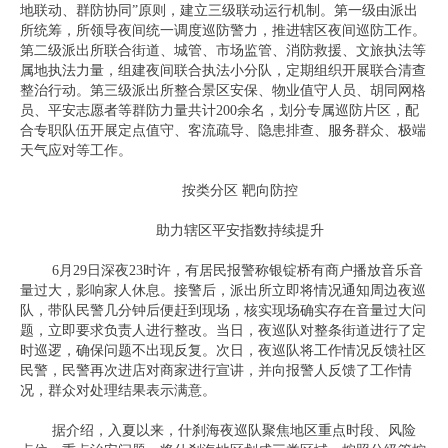
地联动、群防协同”原则，建立三级联动运行机制。第一级由派出
所统筹，所领导夜间统一调度巡防警力，推进辖区夜间巡防工作。
第二级派出所联合街道、城管、市场监管、消防救援、文旅执法等
属地执法力量，组建夜间联合执法小分队，定期组织开展联合清查
整治行动。第三级派出所整合景区安保、物业值守人员、胡同网格
员、平安志愿者等群防力量共计200余名，划分专属巡防片区，配
合专职队伍开展定点值守、客流疏导、隐患排查、服务群众、极端
天气应对等工作。
按类分区 靶向防控
助力辖区平安指数持续提升
6月29日深夜23时许，有居民报警称银锭桥有商户播放音乐音
量过大，影响家人休息。接警后，派出所立即将情况通知周边夜巡
队，带队民警几分钟后便赶到现场，核实现场确实存在音量过大问
题，立即要求负责人进行整改。当日，夜巡队对整条街道进行了定
时巡逻，确保问题不出现反复。次日，夜巡队将工作情况反馈社区
民警，民警再次进店对商家进行宣讲，并向报警人反馈了工作情
况，群众对处理结果表示满意。
据介绍，入夏以来，什刹海夜巡队聚焦地区重点时段、风险