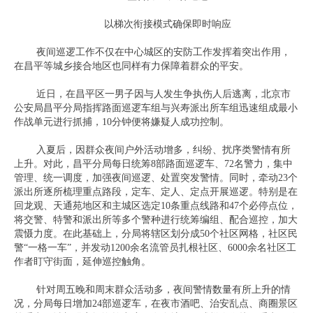
以梯次衔接模式确保即时响应
夜间巡逻工作不仅在中心城区的安防工作发挥着突出作用，
在昌平等城乡接合地区也同样有力保障着群众的平安。
近日，在昌平区一男子因与人发生争执伤人后逃离，北京市
公安局昌平分局指挥路面巡逻车组与兴寿派出所车组迅速组成最小
作战单元进行抓捕，10分钟便将嫌疑人成功控制。
入夏后，因群众夜间户外活动增多，纠纷、扰序类警情有所
上升。对此，昌平分局每日统筹8部路面巡逻车、72名警力，集中
管理、统一调度，加强夜间巡逻、处置突发警情。同时，牵动23个
派出所逐所梳理重点路段，定车、定人、定点开展巡逻。特别是在
回龙观、天通苑地区和主城区选定10条重点线路和47个必停点位，
将交警、特警和派出所等多个警种进行统筹编组、配合巡控，加大
震慑力度。在此基础上，分局将辖区划分成50个社区网格，社区民
警“一格一车”，并发动1200余名流管员扎根社区、6000余名社区工
作者盯守街面，延伸巡控触角。
针对周五晚和周末群众活动多，夜间警情数量有所上升的情
况，分局每日增加24部巡逻车，在夜市酒吧、治安乱点、商圈景区