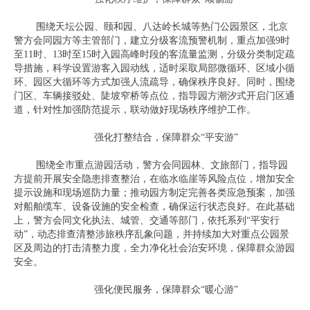
围绕天坛公园、颐和园、八达岭长城等热门公园景区，北京
警方会同园方等主管部门，建立分级客流预警机制，重点加强9时
至11时、13时至15时入园高峰时段的客流量监测，分级分类制定疏
导措施，科学设置游客入园动线，适时采取局部微循环、区域小循
环、园区大循环等方式加强人流疏导，确保秩序良好。同时，围绕
门区、车辆接驳处、陡坡窄桥等点位，指导园方潮汐式开启门区通
道，针对性加强防范提示，联动做好现场秩序维护工作。
强化打整结合，保障群众“平安游”
围绕全市重点游园活动，警方会同园林、文旅部门，指导园
方提前开展安全隐患排查整治，在临水临崖等风险点位，增加安全
提示设施和现场巡防力量；推动园方制定完善各类应急预案，加强
对船舶缆车、设备设施的安全检查，确保运行状态良好。在此基础
上，警方会同文化执法、城管、交通等部门，依托系列“平安行
动”，动态排查清整涉旅秩序乱象问题，并持续加大对重点公园景
区及周边的打击清整力度，全力净化社会治安环境，保障群众游园
安全。
强化便民服务，保障群众“暖心游”