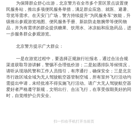
为保障群众舒心出游，北京警方在全市多个景区景点设置便
民服务站，推出多项便民服务举措，满足群众应急、就医、避暑、
导览等需求。在天安门广场，警方持续提升“为民服务车”效能，升
级推出参观游览地图、便民服务手册、新款防走散腕带等便民物
品，并为有需求的群众提供糖果、饮用水、冰凉贴和应急药品，进
一步服务群众参观游览。
北京警方提示广大群众：
一是在游览过程中，要选择正规旅行社报名，通过合法合规
渠道获取导游讲解，警惕不合理低价游；二是如遇排队等候情况，
请听从现场民警和工作人员指引，有序通行，确保安全；三是北京
市行政区域全域为无人驾驶航空器管制空域，所有室外飞行活动均
需提出申请，未经批准不得实施飞行活动。请广大无人驾驶航空器
爱好者严格遵守新规，文明出行、合法飞行，在享受假期美好的同
时，自觉维护公共安全。
扫一扫在手机打开当前页