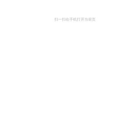
扫一扫在手机打开当前页