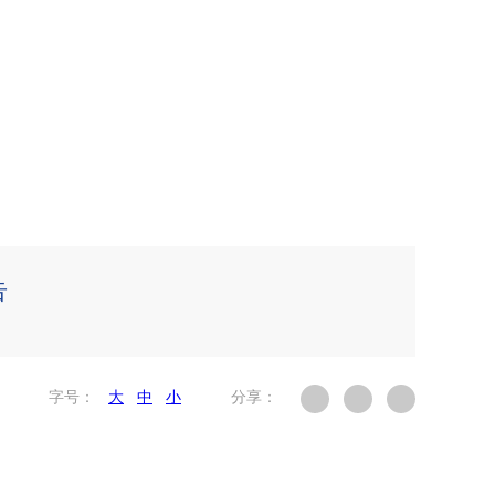
告
字号：
大
中
小
分享：