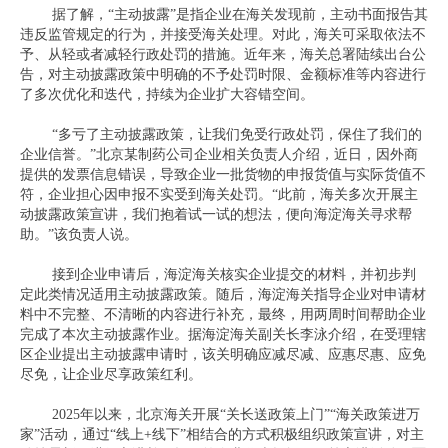
据了解，“主动披露”是指企业在海关发现前，主动书面报告其
违反监管规定的行为，并接受海关处理。对此，海关可采取依法不
予、从轻或者减轻行政处罚的措施。近年来，海关总署陆续出台公
告，对主动披露政策中明确的不予处罚时限、金额标准等内容进行
了多次优化和迭代，持续为企业扩大容错空间。
“多亏了主动披露政策，让我们免受行政处罚，保住了我们的
企业信誉。”北京某制药公司企业相关负责人介绍，近日，因外商
提供的发票信息错误，导致企业一批货物的申报货值与实际货值不
符，企业担心因申报不实受到海关处罚。“此前，海关多次开展主
动披露政策宣讲，我们抱着试一试的想法，便向海淀海关寻求帮
助。”该负责人说。
接到企业申请后，海淀海关核实企业提交的材料，并初步判
定此类情况适用主动披露政策。随后，海淀海关指导企业对申请材
料中不完整、不清晰的内容进行补充，最终，用两周时间帮助企业
完成了本次主动披露作业。据海淀海关副关长李泳介绍，在受理辖
区企业提出主动披露申请时，该关明确应减尽减、应惠尽惠、应免
尽免，让企业尽享政策红利。
2025年以来，北京海关开展“关长送政策上门”“海关政策进万
家”活动，通过“线上+线下”相结合的方式积极组织政策宣讲，对主