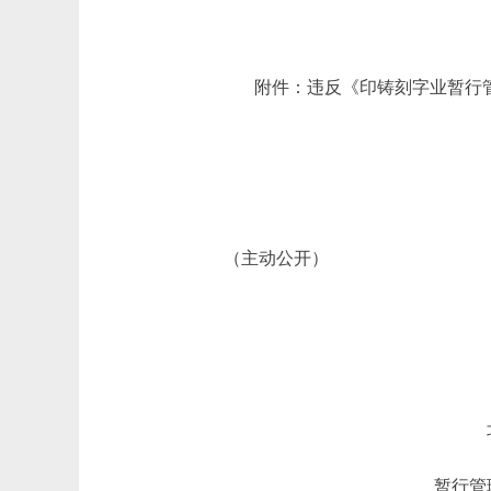
附件：违反《印铸刻字业暂行管
北京
2025
（主动公开）
暂行管