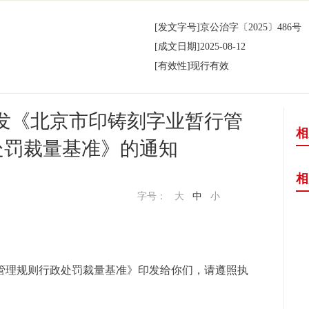
[发文字号]
京公治字
〔2025〕
486号
[成文日期]
2025-08-12
[有效性]
现行有效
发《北京市印铸刻字业暂行管
相
处罚裁量基准》的通知
相
字号：
大
中
小
理规则行政处罚裁量基准》印发给你们，请遵照执