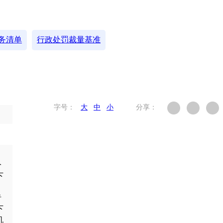
务清单
行政处罚裁量基准
字号：
大
中
小
分享：
分
下
者
下
机