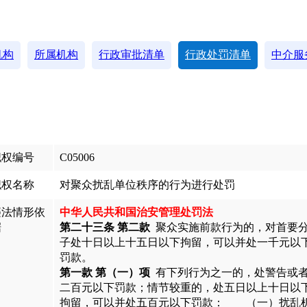
机构
所属机构
行政审批清单
行政处罚清单
中介服
职权编号
C05006
职权名称
对聚众扰乱单位秩序的行为进行处罚
违法情形依
中华人民共和国治安管理处罚法
据
第二十三条 第二款
聚众实施前款行为的，对首要
子处十日以上十五日以下拘留，可以并处一千元以
罚款。
第一款 第（一）项
有下列行为之一的，处警告或
二百元以下罚款；情节较重的，处五日以上十日以
拘留，可以并处五百元以下罚款： （一）扰乱