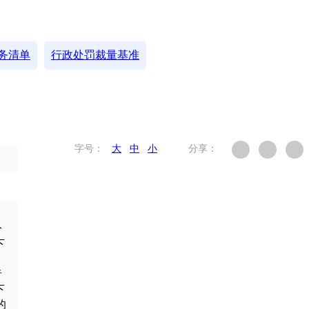
务清单
行政处罚裁量基准
字号：
大
中
小
分享：
分
下
者
下
的