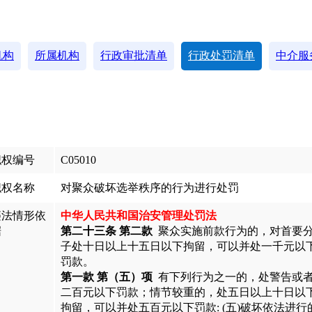
机构
所属机构
行政审批清单
行政处罚清单
中介服
职权编号
C05010
职权名称
对聚众破坏选举秩序的行为进行处罚
违法情形依
中华人民共和国治安管理处罚法
据
第二十三条 第二款
聚众实施前款行为的，对首要
子处十日以上十五日以下拘留，可以并处一千元以
罚款。
第一款 第（五）项
有下列行为之一的，处警告或
二百元以下罚款；情节较重的，处五日以上十日以
拘留，可以并处五百元以下罚款: (五)破坏依法进行