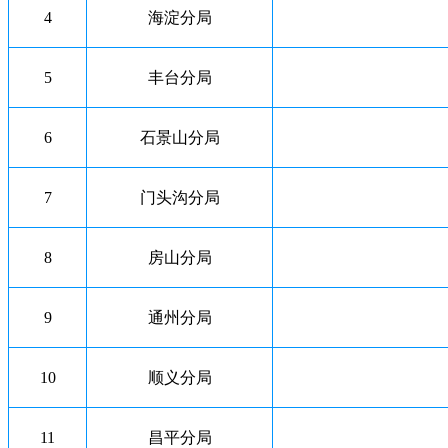
4
海淀分局
5
丰台分局
6
石景山分局
7
门头沟分局
8
房山分局
9
通州分局
10
顺义分局
11
昌平分局