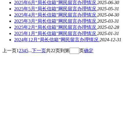
2025年6月“局长信箱”网民留言办理情况
2025-06-30
2025年5月“局长信箱”网民留言办理情况
2025-05-31
2025年4月“局长信箱”网民留言办理情况
2025-04-30
2025年3月“局长信箱”网民留言办理情况
2025-03-31
2025年2月“局长信箱”网民留言办理情况
2025-02-28
2025年1月“局长信箱”网民留言办理情况
2025-01-31
2024年12月“局长信箱”网民留言办理情况
2024-12-31
上一页
1
2
3
4
5
...
下一页
共22页
到第
页
确定